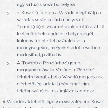
egy virtuális kosárba helyezi
a 'Kosár' felületen a Vásárló megtalálja a
vásárlás során kosárba helyezett
Termék(ek)et, valamint azok bruttó árát. Itt
leellenőrizheti rendelése helyességét,
különös tekintettel az árakra és a
mennyiségekre, melyeket adott esetben
módosíthat, javíthat is.
A 'Tovább a Pénztárhoz' gomb
megnyomásával a Vásárló a 'Pénztár'
felületre kerül, ahol a Vásárló megadja az
elérhetőségi adatait (név, email cím,
telefonszám) és a számlázási adatokat.
A Vásárlónak lehetősége van visszalépni a 'Kosár'