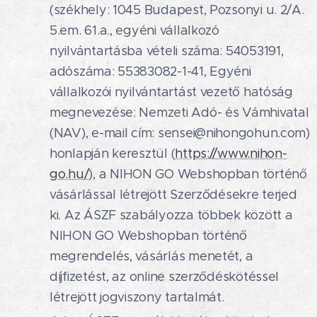
(székhely: 1045 Budapest, Pozsonyi u. 2/A.
5.em. 61.a., egyéni vállalkozó
nyilvántartásba vételi száma: 54053191,
adószáma: 55383082-1-41, Egyéni
vállalkozói nyilvántartást vezető hatóság
megnevezése: Nemzeti Adó- és Vámhivatal
(NAV), e-mail cím: sensei@nihongohun.com)
honlapján keresztül (
https://www.nihon-
go.hu/
), a NIHON GO Webshopban történő
vásárlással létrejött Szerződésekre terjed
ki. Az ÁSZF szabályozza többek között a
NIHON GO Webshopban történő
megrendelés, vásárlás menetét, a
díjfizetést, az online szerződéskötéssel
létrejött jogviszony tartalmát.