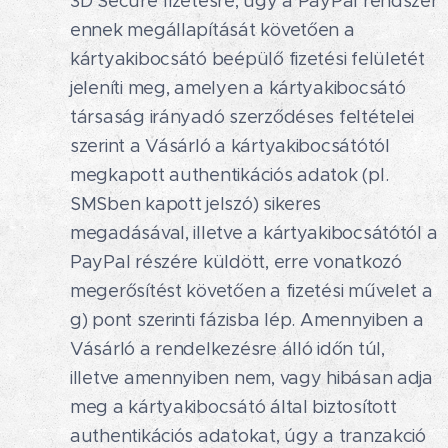
3D Secure fizetésre, úgy a PayPal rendszer
ennek megállapítását követően a
kártyakibocsátó beépülő fizetési felületét
jeleníti meg, amelyen a kártyakibocsátó
társaság irányadó szerződéses feltételei
szerint a Vásárló a kártyakibocsátótól
megkapott authentikációs adatok (pl.
SMSben kapott jelszó) sikeres
megadásával, illetve a kártyakibocsátótól a
PayPal részére küldött, erre vonatkozó
megerősítést követően a fizetési művelet a
g) pont szerinti fázisba lép. Amennyiben a
Vásárló a rendelkezésre álló időn túl,
illetve amennyiben nem, vagy hibásan adja
meg a kártyakibocsátó által biztosított
authentikációs adatokat, úgy a tranzakció