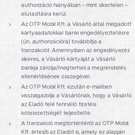
authorizáció hiányában – mint sikertelen –
elutasításra kerül.
Az OTP Mobil Kft. a Vásárló által megadott
kártyaadatokkal banki engedélyeztetésre
(ún. authorizációra) továbbítja a
tranzakciót. Amennyiben az engedélyezés
sikeres, a Vásárló kártyáját a Vásárló
bankja zárolja/megterheli a megrendelés
ellenértékének összegével.
Az OTP Mobil Kft. ezután e-mailben
visszaigazolja a Vásárlónak, hogy a Vásárló
az Eladó felé fennálló fizetési
kötelezettségét teljesítette.
A tranzakció megtörténtéről az OTP Mobil
Kft. értesíti az Eladót is, amely ez alapján