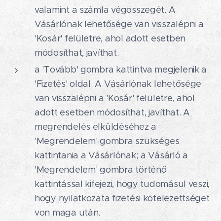
valamint a számla végösszegét. A
Vásárlónak lehetősége van visszalépni a
'Kosár' felületre, ahol adott esetben
módosíthat, javíthat.
a 'Tovább' gombra kattintva megjelenik a
'Fizetés' oldal. A Vásárlónak lehetősége
van visszalépni a 'Kosár' felületre, ahol
adott esetben módosíthat, javíthat. A
megrendelés elküldéséhez a
'Megrendelem' gombra szükséges
kattintania a Vásárlónak; a Vásárló a
'Megrendelem' gombra történő
kattintással kifejezi, hogy tudomásul veszi,
hogy nyilatkozata fizetési kötelezettséget
von maga után.