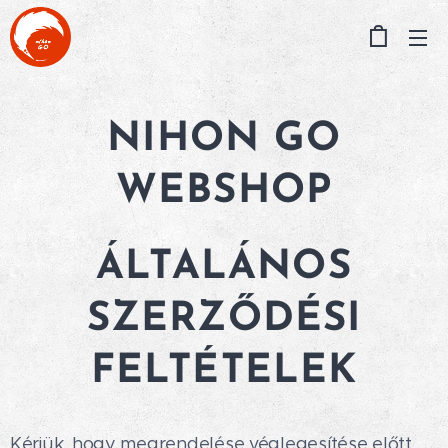
NIHON GO
WEBSHOP
ÁLTALÁNOS
SZERZŐDÉSI
FELTÉTELEK
Kérjük, hogy megrendelése véglegesítése előtt