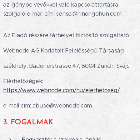
az igénybe vevőkkel való kapcsolattartásra
szolgáló e-mail cím: sensei@nihongohun.com
Az Eladó részére tárhelyet biztosító szolgáltató:
Webnode AG Korlátolt Felelősségű Társaság
székhely: Badenerstrasse 47, 8004 Zürich, Svájc
Elérhetőségek:
https://www.webnode.com/hu/elerhetoseg/
e-mail cím: abuse@webnode.com
3. FOGALMAK
Fogyasztó:
a szakmája, önálló