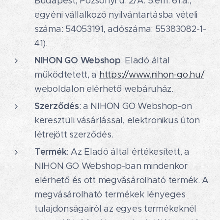
Budapest, Pozsonyi u. 2/A. 5.em. 61.a.,
egyéni vállalkozó nyilvántartásba vételi
száma: 54053191, adószáma: 55383082-1-
41).
NIHON GO Webshop
: Eladó által
működtetett, a
https://www.nihon-go.hu/
weboldalon elérhető webáruház.
Szerződés
: a NIHON GO Webshop-on
keresztüli vásárlással, elektronikus úton
létrejött szerződés.
Termék
: Az Eladó által értékesített, a
NIHON GO Webshop-ban mindenkor
elérhető és ott megvásárolható termék. A
megvásárolható termékek lényeges
tulajdonságairól az egyes termékeknél