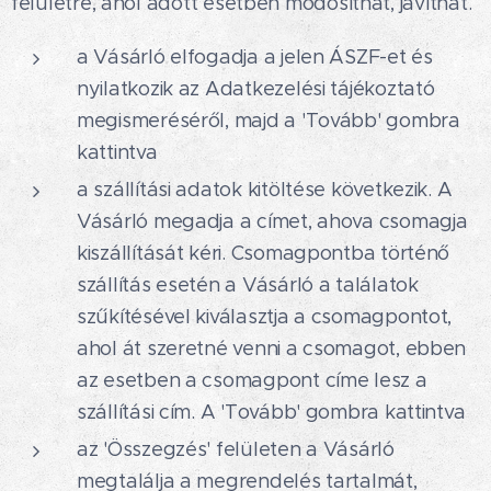
felületre, ahol adott esetben módosíthat, javíthat.
a Vásárló elfogadja a jelen ÁSZF-et és
nyilatkozik az Adatkezelési tájékoztató
megismeréséről, majd a 'Tovább' gombra
kattintva
a szállítási adatok kitöltése következik. A
Vásárló megadja a címet, ahova csomagja
kiszállítását kéri. Csomagpontba történő
szállítás esetén a Vásárló a találatok
szűkítésével kiválasztja a csomagpontot,
ahol át szeretné venni a csomagot, ebben
az esetben a csomagpont címe lesz a
szállítási cím. A 'Tovább' gombra kattintva
az 'Összegzés' felületen a Vásárló
megtalálja a megrendelés tartalmát,