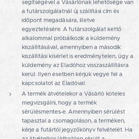
segítségével a Vásárlónak lehetősége van
a futárszolgálatnál új szállítási cím és
időpont megadására, illetve
egyeztetésére. A futárszolgálat kettő
alkalommal próbálkozik a küldemény
kiszállításával, amennyiben a második
kiszállítási kísérlet is eredménytelen, úgy a
küldemény az Eladóhoz visszaszállításra
kerül. Ilyen esetben kérjük vegye fel a
kapcsolatot az Eladóval.
A termék átvételekor a Vásárló köteles
megvizsgálni, hogy a termék
sérülésmentes‐e. Amennyiben sérülést
tapasztal a csomagoláson, a terméken,
kérje a futártól jegyzőkönyv felvételét. Ha
az átvételkor láthatóan sérült a