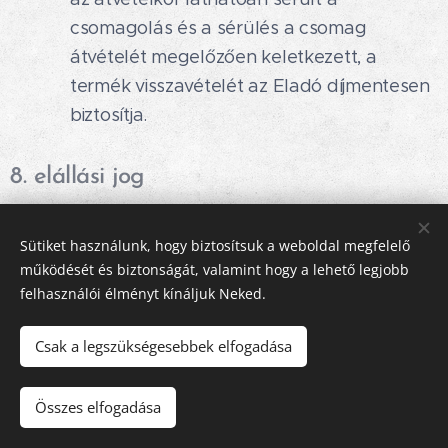
csomagolás és a sérülés a csomag
átvételét megelőzően keletkezett, a
termék visszavételét az Eladó díjmentesen
biztosítja.
8. elállási jog
A Vásárlót a 2. pontban meghatározott
Sütiket használunk, hogy biztosítsuk a weboldal megfelelő
működését és biztonságát, valamint hogy a lehető legjobb
határidőn belül indokolás nélküli elállási jog
felhasználói élményt kínáljuk Neked.
illeti meg.
A Vásárló az 1. pont szerinti elállási jogát
Csak a legszükségesebbek elfogadása
a) az árunak,
Összes elfogadása
b) több áru adásvételekor, ha az egyes áruk