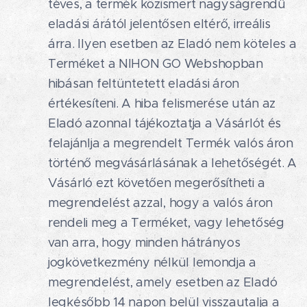
téves, a termék közismert nagyságrendű
eladási árától jelentősen eltérő, irreális
árra. Ilyen esetben az Eladó nem köteles a
Terméket a NIHON GO Webshopban
hibásan feltüntetett eladási áron
értékesíteni. A hiba felismerése után az
Eladó azonnal tájékoztatja a Vásárlót és
felajánlja a megrendelt Termék valós áron
történő megvásárlásának a lehetőségét. A
Vásárló ezt követően megerősítheti a
megrendelést azzal, hogy a valós áron
rendeli meg a Terméket, vagy lehetőség
van arra, hogy minden hátrányos
jogkövetkezmény nélkül lemondja a
megrendelést, amely esetben az Eladó
legkésőbb 14 napon belül visszautalja a