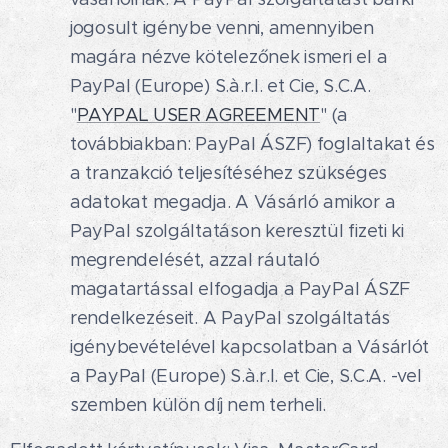
jogosult igénybe venni, amennyiben
magára nézve kötelezőnek ismeri el a
PayPal (Europe) S.à.r.l. et Cie, S.C.A.
"
PAYPAL USER AGREEMENT
" (a
továbbiakban: PayPal ÁSZF) foglaltakat és
a tranzakció teljesítéséhez szükséges
adatokat megadja. A Vásárló amikor a
PayPal szolgáltatáson keresztül fizeti ki
megrendelését, azzal ráutaló
magatartással elfogadja a PayPal ÁSZF
rendelkezéseit. A PayPal szolgáltatás
igénybevételével kapcsolatban a Vásárlót
a PayPal (Europe) S.à.r.l. et Cie, S.C.A. -vel
szemben külön díj nem terheli.