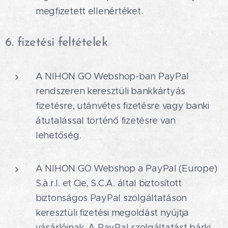
megfizetett ellenértéket.
6. fizetési feltételek
A NIHON GO Webshop-ban PayPal
rendszeren keresztüli bankkártyás
fizetésre, utánvétes fizetésre vagy banki
átutalással történő fizetésre van
lehetőség.
A NIHON GO Webshop a PayPal (Europe)
S.à.r.l. et Cie, S.C.A. által biztosított
biztonságos PayPal szolgáltatáson
keresztüli fizetési megoldást nyújtja
vásárlóinak. A PayPal szolgáltatást bárki