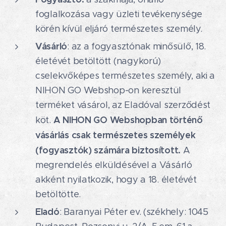
foglalkozása vagy üzleti tevékenysége
körén kívül eljáró természetes személy.
Vásárló
: az a fogyasztónak minősülő, 18.
életévét betöltött (nagykorú)
cselekvőképes természetes személy, aki a
NIHON GO Webshop-on keresztül
terméket vásárol, az Eladóval szerződést
A NIHON GO Webshopban történő
köt.
vásárlás csak természetes személyek
(fogyasztók) számára biztosított.
A
megrendelés elküldésével a Vásárló
akként nyilatkozik, hogy a 18. életévét
betöltötte.
Eladó
: Baranyai Péter ev. (székhely: 1045