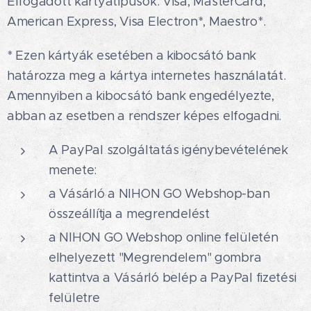
Elfogadott kártyatípusok: Visa, MasterCard,
American Express, Visa Electron*, Maestro*.
* Ezen kártyák esetében a kibocsátó bank
határozza meg a kártya internetes használatát.
Amennyiben a kibocsátó bank engedélyezte,
abban az esetben a rendszer képes elfogadni.
A PayPal szolgáltatás igénybevételének
menete:
a Vásárló a NIHON GO Webshop-ban
összeállítja a megrendelést
a NIHON GO Webshop online felületén
elhelyezett "Megrendelem" gombra
kattintva a Vásárló belép a PayPal fizetési
felületre