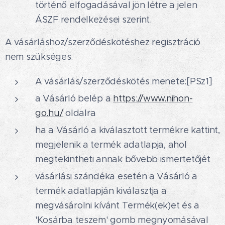
történő elfogadásával jön létre a jelen
ÁSZF rendelkezései szerint.
A vásárláshoz/szerződéskötéshez regisztráció
nem szükséges.
A vásárlás/szerződéskötés menete:[PSz1]
a Vásárló belép a
https://www.nihon-
go.hu/
oldalra
ha a Vásárló a kiválasztott termékre kattint,
megjelenik a termék adatlapja, ahol
megtekintheti annak bővebb ismertetőjét
vásárlási szándéka esetén a Vásárló a
termék adatlapján kiválasztja a
megvásárolni kívánt Termék(ek)et és a
'Kosárba teszem' gomb megnyomásával