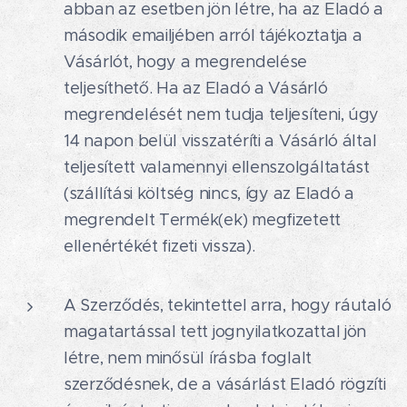
abban az esetben jön létre, ha az Eladó a
második emailjében arról tájékoztatja a
Vásárlót, hogy a megrendelése
teljesíthető. Ha az Eladó a Vásárló
megrendelését nem tudja teljesíteni, úgy
14 napon belül visszatéríti a Vásárló által
teljesített valamennyi ellenszolgáltatást
(szállítási költség nincs, így az Eladó a
megrendelt Termék(ek) megfizetett
ellenértékét fizeti vissza).
A Szerződés, tekintettel arra, hogy ráutaló
magatartással tett jognyilatkozattal jön
létre, nem minősül írásba foglalt
szerződésnek, de a vásárlást Eladó rögzíti