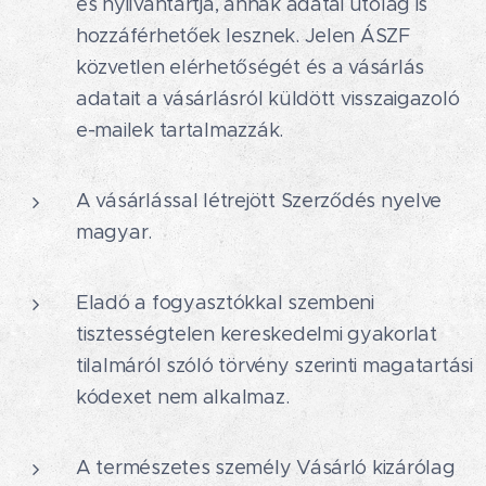
és nyilvántartja, annak adatai utólag is
hozzáférhetőek lesznek. Jelen ÁSZF
közvetlen elérhetőségét és a vásárlás
adatait a vásárlásról küldött visszaigazoló
e-mailek tartalmazzák.
A vásárlással létrejött Szerződés nyelve
magyar.
Eladó a fogyasztókkal szembeni
tisztességtelen kereskedelmi gyakorlat
tilalmáról szóló törvény szerinti magatartási
kódexet nem alkalmaz.
A természetes személy Vásárló kizárólag