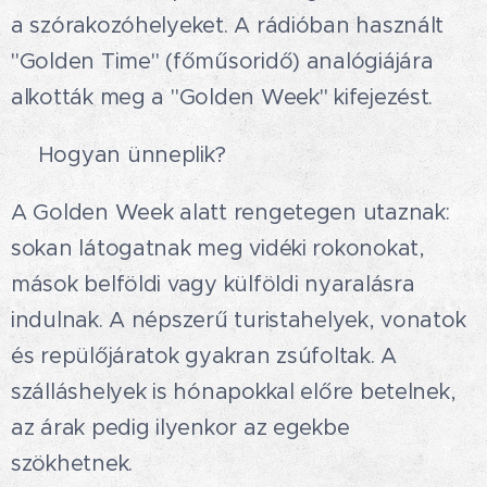
a szórakozóhelyeket. A rádióban használt
"Golden Time" (főműsoridő) analógiájára
alkották meg a "Golden Week" kifejezést.
💛Hogyan ünneplik?🎉
A Golden Week alatt rengetegen utaznak:
sokan látogatnak meg vidéki rokonokat,
mások belföldi vagy külföldi nyaralásra
indulnak. A népszerű turistahelyek, vonatok
és repülőjáratok gyakran zsúfoltak. A
szálláshelyek is hónapokkal előre betelnek,
az árak pedig ilyenkor az egekbe
szökhetnek.