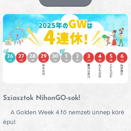
Sziasztok NihonGO-sok!
💛A Golden Week 4 fő nemzeti ünnep köré
épül: