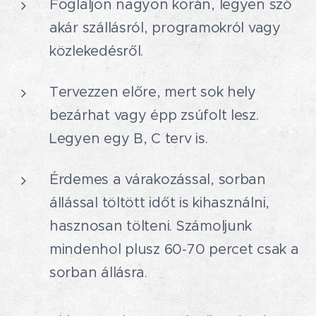
Foglaljon nagyon korán, legyen szó
akár szállásról, programokról vagy
közlekedésről.🗓️
Tervezzen előre, mert sok hely
bezárhat vagy épp zsúfolt lesz.
Legyen egy B, C terv is.📈
Érdemes a várakozással, sorban
állással töltött időt is kihasználni,
hasznosan tölteni. Számoljunk
mindenhol plusz 60-70 percet csak a
sorban állásra.😥