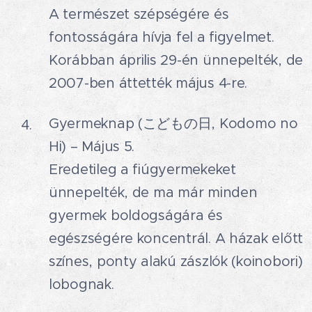
A természet szépségére és
fontosságára hívja fel a figyelmet.
Korábban április 29-én ünnepelték, de
2007-ben áttették május 4-re.
Gyermeknap (こどもの日, Kodomo no
Hi) – Május 5.🎏
Eredetileg a fiúgyermekeket
ünnepelték, de ma már minden
gyermek boldogságára és
egészségére koncentrál. A házak előtt
színes, ponty alakú zászlók (koinobori)
lobognak.