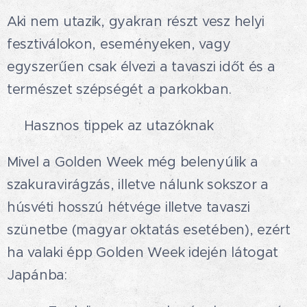
Aki nem utazik, gyakran részt vesz helyi
fesztiválokon, eseményeken, vagy
egyszerűen csak élvezi a tavaszi időt és a
természet szépségét a parkokban.
💛Hasznos tippek az utazóknak
Mivel a Golden Week még belenyúlik a
szakuravirágzás, illetve nálunk sokszor a
húsvéti hosszú hétvége illetve tavaszi
szünetbe (magyar oktatás esetében), ezért
ha valaki épp Golden Week idején látogat
Japánba: