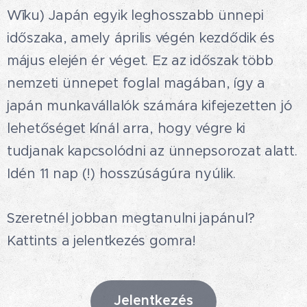
Wīku) Japán egyik leghosszabb ünnepi
időszaka, amely április végén kezdődik és
május elején ér véget. Ez az időszak több
nemzeti ünnepet foglal magában, így a
japán munkavállalók számára kifejezetten jó
lehetőséget kínál arra, hogy végre ki
tudjanak kapcsolódni az ünnepsorozat alatt.
Idén 11 nap (!) hosszúságúra nyúlik.😍✨
Szeretnél jobban megtanulni japánul?
Kattints a jelentkezés gomra!
Jelentkezés