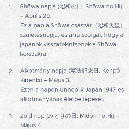
Shōwa napja (昭和の日, Shōwa no Hi)
– Április 29.🎎
Ez a nap a Shōwa császár（昭和天皇）
születésnapja, és arra szolgál, hogy a
japánok visszatekintsenek a Shōwa-
korszakra.
Alkotmány napja (憲法記念日, Kenpō
Kinenbi) – Május 3.📜
Ezen a napon ünneplik Japán 1947-es
alkotmányának életbe lépését.
Zöld nap (みどりの日, Midori no Hi) –
Május 4.🌱