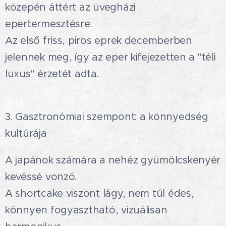
közepén áttért az üvegházi
epertermesztésre.
Az első friss, piros eprek decemberben
jelennek meg, így az eper kifejezetten a "téli
luxus" érzetét adta.
3. Gasztronómiai szempont: a könnyedség
kultúrája
A japánok számára a nehéz gyümölcskenyér
kevéssé vonzó.
A shortcake viszont lágy, nem túl édes,
könnyen fogyasztható, vizuálisan