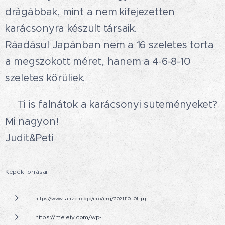
drágábbak, mint a nem kifejezetten
karácsonyra készült társaik.
Ráadásul Japánban nem a 16 szeletes torta
a megszokott méret, hanem a 4-6-8-10
szeletes körüliek.
🍰Ti is falnátok a karácsonyi süteményeket?
Mi nagyon!😋
Judit&Peti
Képek forrásai:
https://www.sanzen.co.jp/info/img/2021110_01.jpg
https://melety.com/wp-