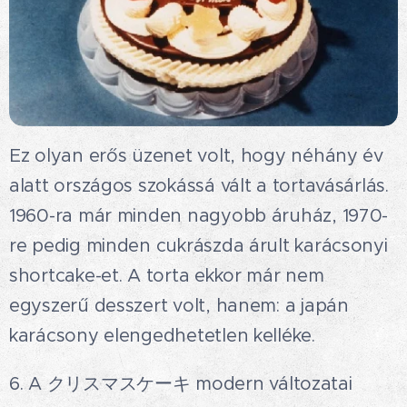
Ez olyan erős üzenet volt, hogy néhány év
alatt országos szokássá vált a tortavásárlás.
1960-ra már minden nagyobb áruház, 1970-
re pedig minden cukrászda árult karácsonyi
shortcake-et. A torta ekkor már nem
egyszerű desszert volt, hanem: a japán
karácsony elengedhetetlen kelléke.
6. A クリスマスケーキ modern változatai