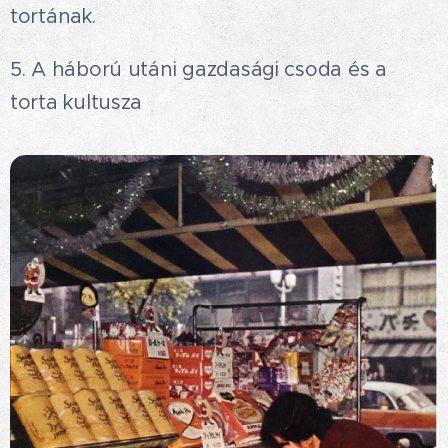
tortának.
5. A háború utáni gazdasági csoda és a
torta kultusza