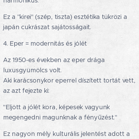
harmonikus.😌
Ez a "kirei" (szép, tiszta) esztétika tükrözi a
japán cukrászat sajátosságait.✨
4. Eper = modernitás és jólét🍓
Az 1950-es években az eper drága
luxusgyümölcs volt.
Aki karácsonykor eperrel díszített tortát vett,
az azt fejezte ki:
"Eljött a jólét kora, képesek vagyunk
megengedni magunknak a fényűzést."
Ez nagyon mély kulturális jelentést adott a