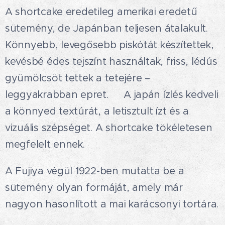
A shortcake eredetileg amerikai eredetű
sütemény, de Japánban teljesen átalakult.
Könnyebb, levegősebb piskótát készítettek,
kevésbé édes tejszínt használtak, friss, lédús
gyümölcsöt tettek a tetejére –
leggyakrabban epret. 🍓A japán ízlés kedveli
a könnyed textúrát, a letisztult ízt és a
vizuális szépséget. A shortcake tökéletesen
megfelelt ennek.🤗
A Fujiya végül 1922-ben mutatta be a
sütemény olyan formáját, amely már
nagyon hasonlított a mai karácsonyi tortára.
🍰