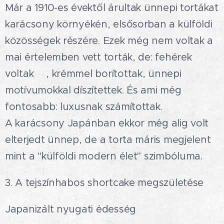
Már a 1910-es évektől árultak ünnepi tortákat
karácsony környékén, elsősorban a külföldi
közösségek részére. Ezek még nem voltak a
mai értelemben vett torták, de: fehérek
voltak🤍, krémmel borítottak, ünnepi
motívumokkal díszítettek. És ami még
fontosabb: luxusnak számítottak.✨🍰
A karácsony Japánban ekkor még alig volt
elterjedt ünnep, de a torta máris megjelent
mint a "külföldi modern élet" szimbóluma.
3. A tejszínhabos shortcake megszületése
Japanizált nyugati édesség