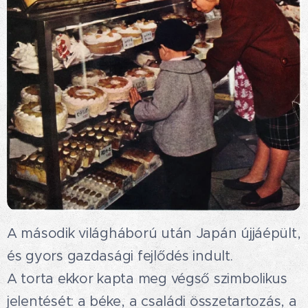
A második világháború után Japán újjáépült,
és gyors gazdasági fejlődés indult.
A torta ekkor kapta meg végső szimbolikus
jelentését: a béke, a családi összetartozás, a