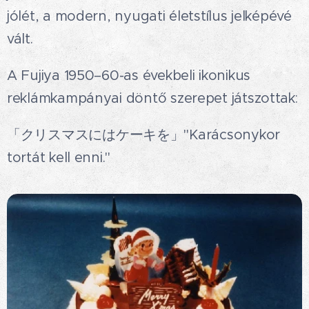
jólét, a modern, nyugati életstílus jelképévé
vált.
A Fujiya 1950–60-as évekbeli ikonikus
reklámkampányai döntő szerepet játszottak:
「クリスマスにはケーキを」"Karácsonykor
tortát kell enni."