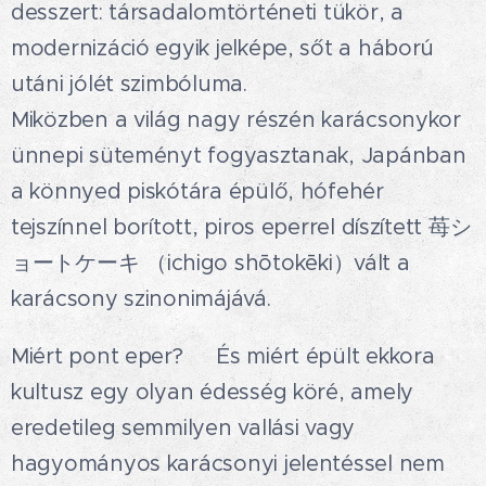
desszert: társadalomtörténeti tükör, a
modernizáció egyik jelképe, sőt a háború
utáni jólét szimbóluma.✨
Miközben a világ nagy részén karácsonykor
ünnepi süteményt fogyasztanak, Japánban
a könnyed piskótára épülő, hófehér
tejszínnel borított, piros eperrel díszített 苺シ
ョートケーキ （ichigo shōtokēki）vált a
karácsony szinonimájává.🎄
Miért pont eper?🍓 És miért épült ekkora
kultusz egy olyan édesség köré, amely
eredetileg semmilyen vallási vagy
hagyományos karácsonyi jelentéssel nem