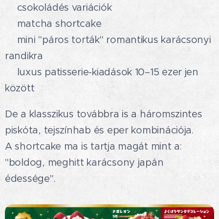
🍫csokoládés variációk
🍵matcha shortcake
❤mini "páros torták" romantikus karácsonyi
randikra
✨luxus patisserie-kiadások 10–15 ezer jen
között
De a klasszikus továbbra is a háromszintes
piskóta, tejszínhab és eper kombinációja.
A shortcake ma is tartja magát mint a:
"boldog, meghitt karácsony japán
édessége".