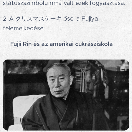
státuszszimbólummá vált ezek fogyasztása.
2. A クリスマスケーキ őse: a Fujiya
felemelkedése
👩‍🍳Fujii Rin és az amerikai cukrásziskola