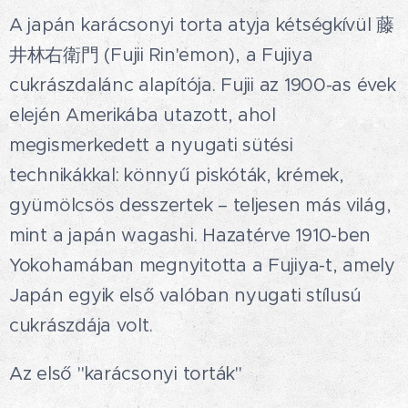
A japán karácsonyi torta atyja kétségkívül 藤
井林右衛門 (Fujii Rin'emon), a Fujiya
cukrászdalánc alapítója. Fujii az 1900-as évek
elején Amerikába utazott, ahol
megismerkedett a nyugati sütési
technikákkal: könnyű piskóták, krémek,
gyümölcsös desszertek – teljesen más világ,
mint a japán wagashi. Hazatérve 1910-ben
Yokohamában megnyitotta a Fujiya-t, amely
Japán egyik első valóban nyugati stílusú
cukrászdája volt.🍰✨
Az első "karácsonyi torták"