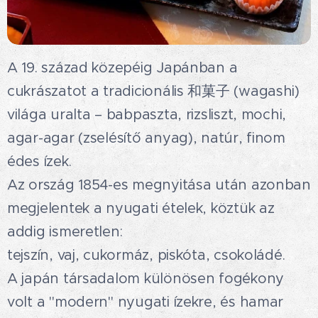
A 19. század közepéig Japánban a
cukrászatot a tradicionális 和菓子 (wagashi)
világa uralta – babpaszta, rizsliszt, mochi,
agar-agar (zselésítő anyag), natúr, finom
édes ízek.
Az ország 1854-es megnyitása után azonban
megjelentek a nyugati ételek, köztük az
addig ismeretlen:
tejszín, vaj, cukormáz, piskóta, csokoládé.🍫
A japán társadalom különösen fogékony
volt a "modern" nyugati ízekre, és hamar