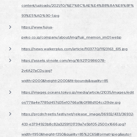
content/uploads/2021/10/%E7%8C%AE%E4%B8%8A%E8%8F%
93%E5%AD%90-1.jpg
https://www.fujiya-
peko.co.jp/company/about/img/fujii_rinemon_im01.webp
https://news.walkerplus.com/article/1103770/11123163_615.jpg
https://assets.st-note.com/img/1692170986078-
2v4A27aCDu.jpg?
width=2000&height=2000&fit=bounds&quality=85
https://images.oceans.tokyo.jp/media/article/21035/images/edit
or/778a4e7785d457d35e10766a9b0f88d104cc39de.jpg
https://prcdn.freetls.fastly.net/release_image/36932/433/36932-
433-e3794923b8c82a3259f01739a7e5bf05-2500x1666.jpg?
width=1950&height=1350&quality=85%2C65&format=jpeg&auto=