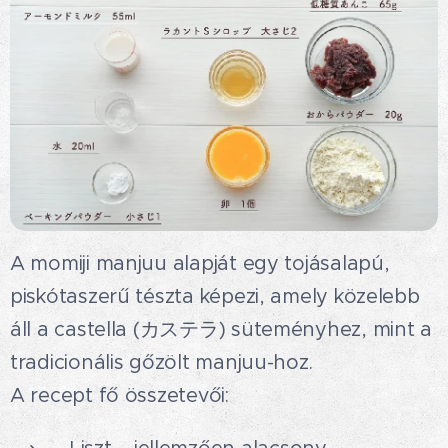
A momiji manjuu alapját egy tojásalapú,
piskótaszerű tészta képezi, amely közelebb
áll a castella (カステラ) süteményhez, mint a
tradicionális gőzölt manjuu-hoz.😋
A recept fő összetevői: