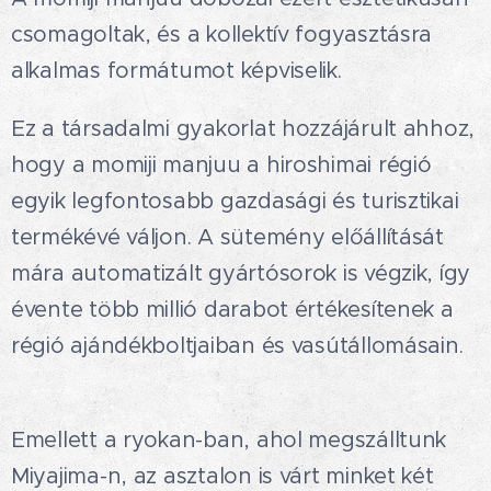
csomagoltak, és a kollektív fogyasztásra
alkalmas formátumot képviselik.😋
Ez a társadalmi gyakorlat hozzájárult ahhoz,
hogy a momiji manjuu a hiroshimai régió
egyik legfontosabb gazdasági és turisztikai
termékévé váljon. A sütemény előállítását
mára automatizált gyártósorok is végzik, így
évente több millió darabot értékesítenek a
régió ajándékboltjaiban és vasútállomásain.
😏
Emellett a ryokan-ban, ahol megszálltunk
Miyajima-n, az asztalon is várt minket két