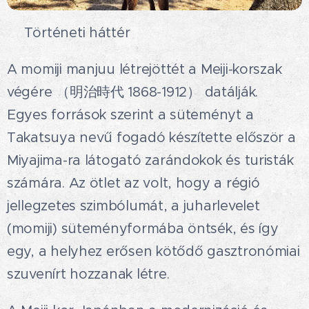
🍁Történeti háttér
A momiji manjuu létrejöttét a Meiji-korszak
végére （明治時代 1868-1912） datálják.
Egyes források szerint a süteményt a
Takatsuya nevű fogadó készítette először a
Miyajima-ra látogató zarándokok és turisták
számára. Az ötlet az volt, hogy a régió
jellegzetes szimbólumát, a juharlevelet
(momiji) süteményformába öntsék, és így
egy, a helyhez erősen kötődő gasztronómiai
szuvenírt hozzanak létre.🎁