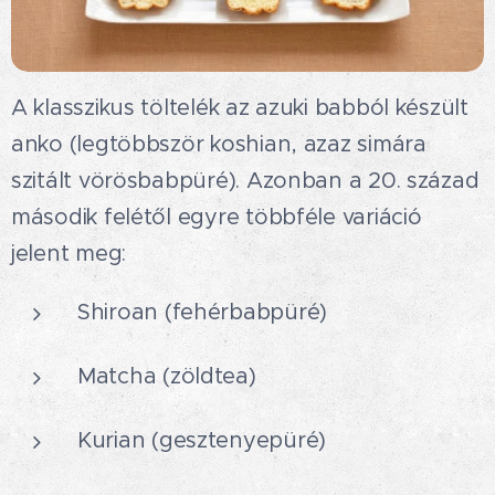
A klasszikus töltelék az azuki babból készült
anko (legtöbbször koshian, azaz simára
szitált vörösbabpüré). Azonban a 20. század
második felétől egyre többféle variáció
jelent meg:
Shiroan (fehérbabpüré)
Matcha (zöldtea)
Kurian (gesztenyepüré)