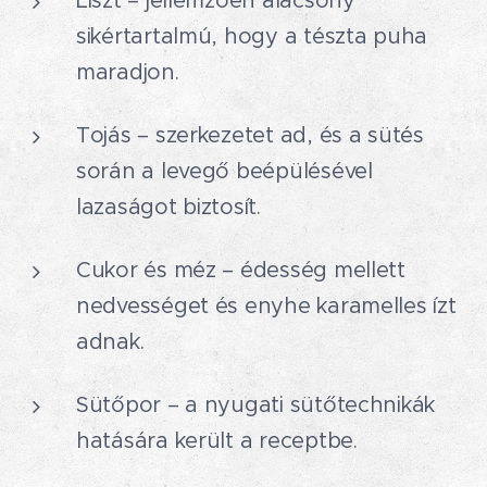
Liszt – jellemzően alacsony
sikértartalmú, hogy a tészta puha
maradjon.
Tojás – szerkezetet ad, és a sütés
során a levegő beépülésével
lazaságot biztosít.
Cukor és méz – édesség mellett
nedvességet és enyhe karamelles ízt
adnak.
Sütőpor – a nyugati sütőtechnikák
hatására került a receptbe.