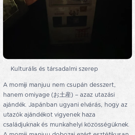
🍁Kulturális és társadalmi szerep
A momiji manjuu nem csupán desszert,
hanem omiyage (お土産) – azaz utazási
ajándék. Japánban ugyani elvárás, hogy az
utazók ajándékot vigyenek haza
családjuknak és munkahelyi közösségüknek.
A momiji manjuu dobozai ezért esztétikusan