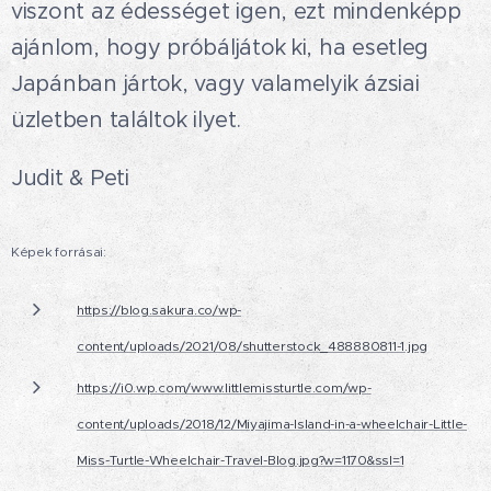
viszont az édességet igen, ezt mindenképp
ajánlom, hogy próbáljátok ki, ha esetleg
Japánban jártok, vagy valamelyik ázsiai
üzletben találtok ilyet.🤗
Judit & Peti
Képek forrásai:
https://blog.sakura.co/wp-
content/uploads/2021/08/shutterstock_488880811-1.jpg
https://i0.wp.com/www.littlemissturtle.com/wp-
content/uploads/2018/12/Miyajima-Island-in-a-wheelchair-Little-
Miss-Turtle-Wheelchair-Travel-Blog.jpg?w=1170&ssl=1