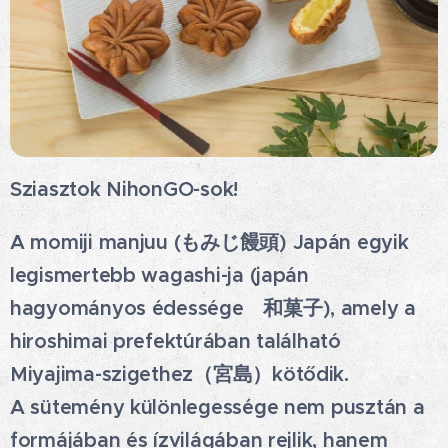
Sziasztok NihonGO-sok!🤗
A momiji manjuu (もみじ饅頭) Japán egyik
legismertebb wagashi-ja (japán
hagyományos édessége 和菓子), amely a
hiroshimai prefektúrában található
Miyajima-szigethez（宮島）kötődik.🦌⛩
A sütemény különlegessége nem pusztán a
formájában és ízvilágában rejlik, hanem