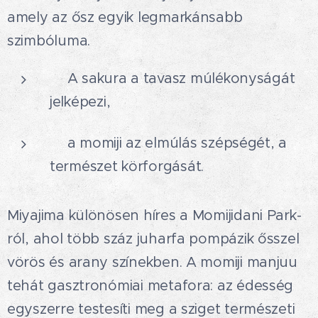
amely az ősz egyik legmarkánsabb
szimbóluma.
🌸A sakura a tavasz múlékonyságát
jelképezi,
🍁a momiji az elmúlás szépségét, a
természet körforgását.
Miyajima különösen híres a Momijidani Park-
ról, ahol több száz juharfa pompázik ősszel
vörös és arany színekben. A momiji manjuu
tehát gasztronómiai metafora: az édesség
egyszerre testesíti meg a sziget természeti