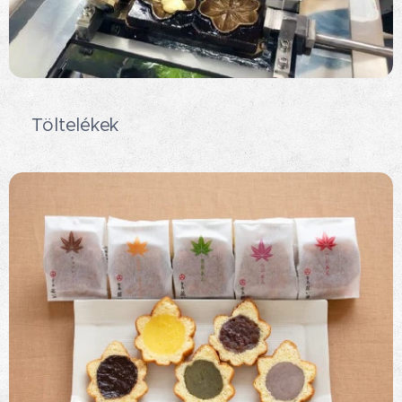
🍁Töltelékek