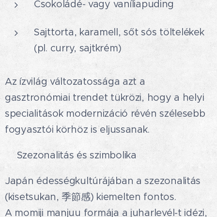
Csokoládé- vagy vaníliapuding
Sajttorta, karamell, sőt sós töltelékek
(pl. curry, sajtkrém)
Az ízvilág változatossága azt a
gasztronómiai trendet tükrözi, hogy a helyi
specialitások modernizáció révén szélesebb
fogyasztói körhöz is eljussanak.😊
🍁Szezonalitás és szimbolika
Japán édességkultúrájában a szezonalitás
(kisetsukan, 季節感) kiemelten fontos.
A momiji manjuu formája a juharlevél-t idézi,