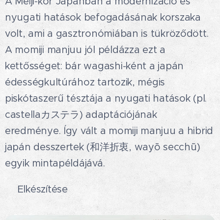
A Meiji-kor Japánban a modernizáció és
nyugati hatások befogadásának korszaka
volt, ami a gasztronómiában is tükröződött.
A momiji manjuu jól példázza ezt a
kettősséget: bár wagashi-ként a japán
édességkultúrához tartozik, mégis
piskótaszerű tésztája a nyugati hatások (pl.
castellaカステラ) adaptációjának
eredménye. Így vált a momiji manjuu a hibrid
japán desszertek (和洋折衷, wayō secchū)
egyik mintapéldájává.😋
🍁Elkészítése