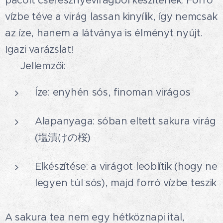
pácolt cseresznyevirágból készítenek. Forró
vízbe téve a virág lassan kinyílik, így nemcsak
az íze, hanem a látványa is élményt nyújt.
Igazi varázslat! 🤩
🍵 Jellemzői:
Íze: enyhén sós, finoman virágos
Alapanyaga: sóban eltett sakura virág
(塩漬けの桜)🌸
Elkészítése: a virágot leöblítik (hogy ne
legyen túl sós), majd forró vízbe teszik
A sakura tea nem egy hétköznapi ital,