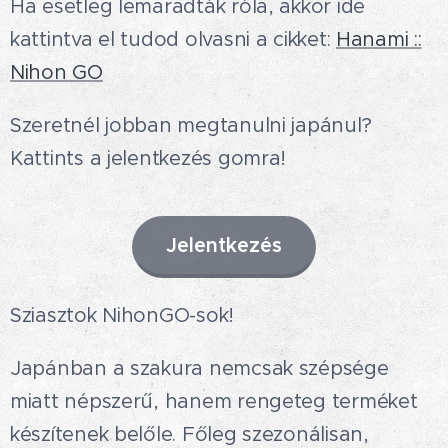
Ha esetleg lemaradták róla, akkor ide
kattintva el tudod olvasni a cikket:
Hanami ::
Nihon GO
Szeretnél jobban megtanulni japánul?
Kattints a jelentkezés gomra!
Jelentkezés
Sziasztok NihonGO-sok!🤗
Japánban a szakura nemcsak szépsége
miatt népszerű, hanem rengeteg terméket
készítenek belőle. Főleg szezonálisan,