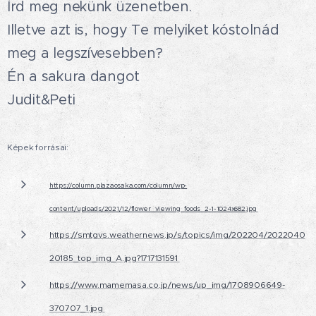
Írd meg nekünk üzenetben.🤗
Illetve azt is, hogy Te melyiket kóstolnád
meg a legszívesebben?
Én a sakura dangot 😋
Judit&Peti
Képek forrásai:
https://column.plazaosaka.com/column/wp-
content/uploads/2021/12/flower_viewing_foods_2-1-1024x682.jpg
https://smtgvs.weathernews.jp/s/topics/img/202204/2022040
20185_top_img_A.jpg?1717131591
https://www.mamemasa.co.jp/news/up_img/1708906649-
370707_1.jpg