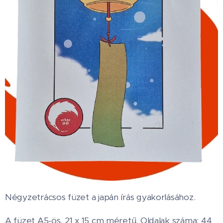
Négyzetrácsos füzet a japán írás gyakorlásához.
A füzet A5-ös, 21 x 15 cm méretű. Oldalak száma: 44